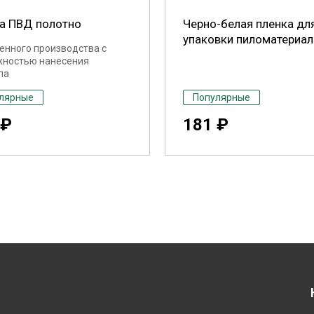
а ПВД полотно
Черно-белая пленка дл
упаковки пиломатериал
енного производства с
ностью нанесения
па
лярные
Популярные
 ₽
181 ₽