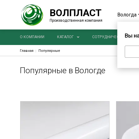
ВОЛПЛАСТ
Вологда
Производственная компания
Вы н
Основная навигация
О КОМПАНИИ
КАТАЛОГ
СОТРУДНИЧЕСТВО
Строка навигации
Главная
Популярные
Популярные в Вологде